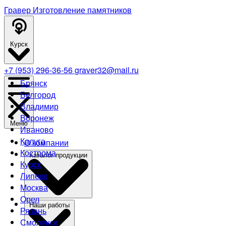
Гравер
Изготовление памятников
Курск
+7 (953) 296-36-56
graver32@mail.ru
Брянск
Белгород
Владимир
Воронеж
Меню
Иваново
Калуга
О компании
Кострома
Каталог продукции
Курск
Липецк
Москва
Орел
Наши работы
Рязань
Смоленск