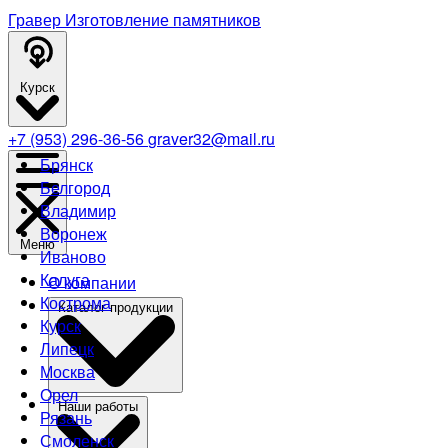
Гравер
Изготовление памятников
Курск
+7 (953) 296-36-56
graver32@mail.ru
Брянск
Белгород
Владимир
Воронеж
Меню
Иваново
Калуга
О компании
Кострома
Каталог продукции
Курск
Липецк
Москва
Орел
Наши работы
Рязань
Смоленск