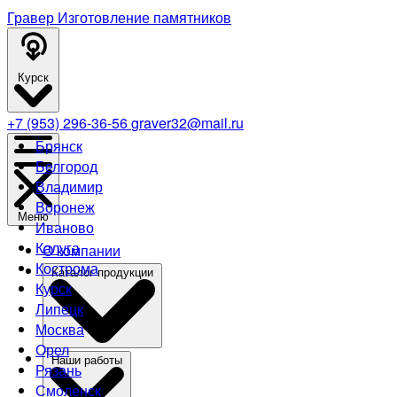
Гравер
Изготовление памятников
Курск
+7 (953) 296-36-56
graver32@mail.ru
Брянск
Белгород
Владимир
Воронеж
Меню
Иваново
Калуга
О компании
Кострома
Каталог продукции
Курск
Липецк
Москва
Орел
Наши работы
Рязань
Смоленск