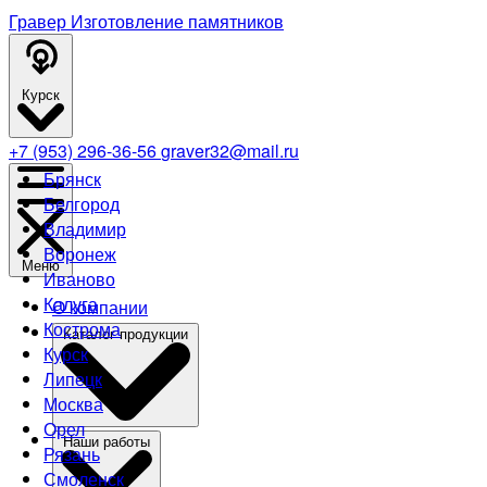
Гравер
Изготовление памятников
Курск
+7 (953) 296-36-56
graver32@mail.ru
Брянск
Белгород
Владимир
Воронеж
Меню
Иваново
Калуга
О компании
Кострома
Каталог продукции
Курск
Липецк
Москва
Орел
Наши работы
Рязань
Смоленск